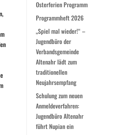
Osterferien Programm
n,
Programmheft 2026
„Spiel mal wieder!“ –
um
Jugendbüro der
den
Verbandsgemeinde
Altenahr lädt zum
traditionellen
ie
Neujahrsempfang
am
Schulung zum neuen
Anmeldeverfahren:
Jugendbüro Altenahr
führt Nupian ein