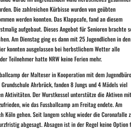
urden. Die zahlreichen Kürbisse wurden von geübten
nommen werden konnten. Das Klappcafe, fand an diesem
stmalig aufgebaut. Dieses Angebot für Senioren brachte s
chen. Am Dienstag ging es dann mit 25 Jugendlichen in den
ier konnten ausgelassen bei herbstlichem Wetter alle
 der Teilnehmer hatte NRW keine Ferien mehr.
ßballcamp der Malteser in Kooperation mit dem Jugendbüro
, Grundschule Ahrbrück, fanden 8 Jungs und 4 Mädels viel
n Aktivitäten. Der Wurstkessel unterstütze die Aktiven mi
zufrieden, wie das Fussballcamp am Freitag endete. Am
h Köln gehen. Seit langem schlug wieder die Coronafalle 
rzfristig abgesagt. Absagen ist in der Regel keine Option 