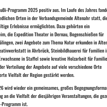
s KuBi-Programm 2025 positiv aus. Im Laufe des Jahres fand
edlichen Orten in der Verbandsgemeinde Altenahr statt, di
ltige Erlebnisse ermöglichten. Dazu gehörten ein
eim, die Expedition Theater in Dernau, Bogenschießen für
rälingen, zwei Angebote zum Thema Natur erkunden in Alte
eativwerkstatt in Ahrbrück, Steinbildhauerei für Familien i
Erwachsene in Staffel sowie kreative Holzarbeit für Familie
der Verteilung der Angebote auf viele verschiedene Orte
erte Vielfalt der Region gestärkt werden.
26 wird wieder ein gemeinsames, großes Begegnungsforma
g an die Vielfalt der diesjährigen Veranstaltungen, die gez
i-Programm ist.