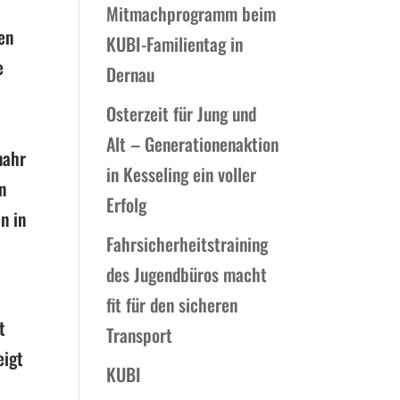
Mitmachprogramm beim
en
KUBI-Familientag in
e
Dernau
Osterzeit für Jung und
Alt – Generationenaktion
nahr
in Kesseling ein voller
n
Erfolg
n in
Fahrsicherheitstraining
des Jugendbüros macht
fit für den sicheren
t
Transport
eigt
KUBI