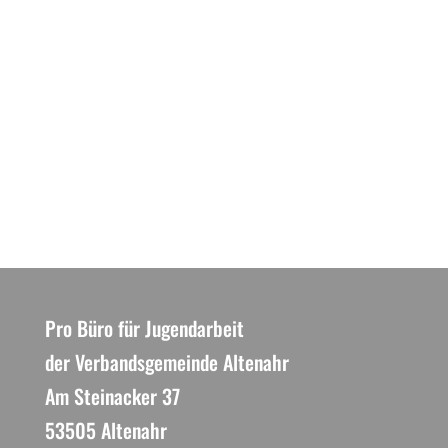
lebendige Kultur- und Bildungswerkstatt
– kurz KUBI – mit zahlreichen
Mitmachangeboten für...
Pro Büro für Jugendarbeit
der Verbandsgemeinde Altenahr
Am Steinacker 37
53505 Altenahr