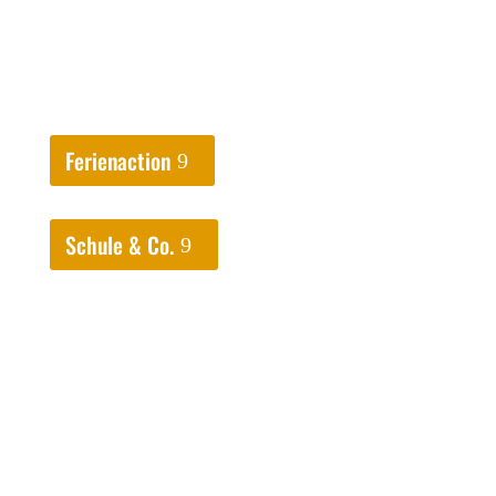
Grundschüler/innen werden bei den
Hausaufgaben begleitet und unterstützt.
Ferienaction
Schule & Co.