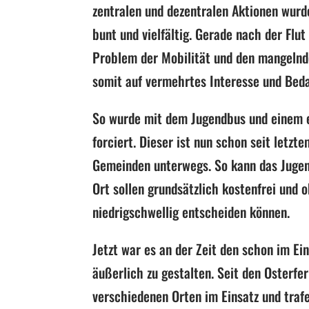
zentralen und dezentralen Aktionen wur
bunt und vielfältig.
Gerade
nach der Flut
Problem der Mobilität und den mangelnde
somit auf vermehrtes Interesse und Beda
So
wurde
mit
dem
Jugendbus
und
einem e
forcier
t.
Dieser ist nun schon seit letzt
Gemeinden unterwegs.
So kann das Jugen
Ort sollen grundsätzlich kostenfrei und
niedrigschwellig
entscheiden
können.
Jetzt war es an der Zeit den schon im Ei
äußerlich zu gestalten. Seit den Osterfe
verschiedenen Orten
im Einsatz und trafe