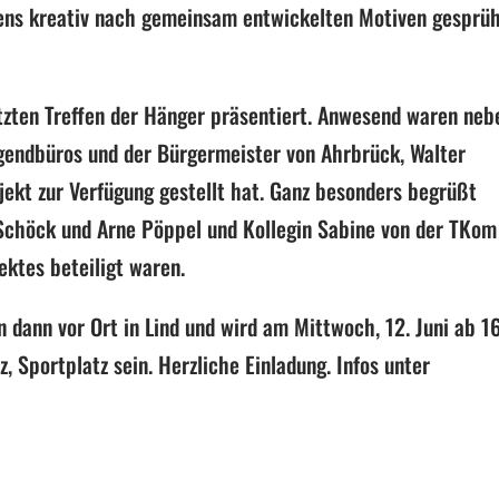
ens kreativ nach gemeinsam entwickelten Motiven gesprü
tzten Treffen der
Hänger
präsentiert. Anwesen
d
waren
neb
ugendbüros und der
Bürgermeister
von
Ahrbrück
,
Walter
ojekt zur Verfügung gestellt hat. Ganz besonders begrüßt
Schöck und Arne Pöppel und
Kollegin Sabine
von der
TKom
ektes beteiligt waren.
in
dann
vor Ort in Lind und wird am Mittwoch, 12. Juni ab 1
z,
Sportplatz sein.
Herzliche Einladung. Infos unter