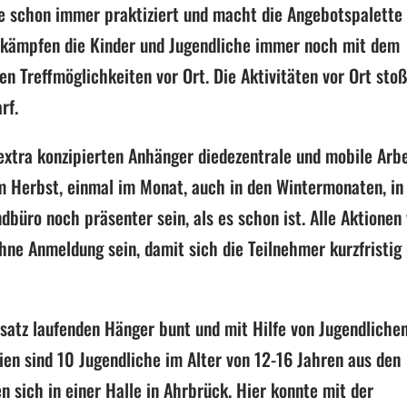
de schon immer praktiziert und macht die Angebotspalette
 kämpfen die Kinder und Jugendliche
immer noch
mit dem
n Treffmöglichkeiten vor Ort.
Die
Aktivitäten vor Ort
sto
rf.
xtra konzipierten Anhänger
die
dezentrale und mobile Arbe
em Herbst
, einmal im Monat
, auch in den Wintermonaten
,
in
dbüro noch präsenter sein, als es schon ist. Alle Aktionen
 ohne Anmeldung sein, damit sich die Teilnehmer
kurzfristig
nsatz laufenden Hänger bunt und mit Hilfe von Jugendliche
rien
sind 10 Jugendliche
im Alter von 12-16 Jahren aus den
n sich in einer Halle in
Ahrbrück
. Hier konnte mit der