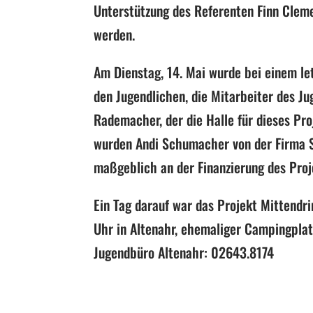
Unterstützung des Referenten Finn Clem
werden.
Am Dienstag, 14. Mai
wurde bei einem le
den Jugendlichen
,
die Mitarbeiter des J
Rademacher
,
der die Halle für dieses Pr
wurde
n
Andi Schumacher
von
der Firma
maßgeblich an der Finanzierung des Proj
Ein Tag darauf war das Projekt Mittendr
Uhr in
Al
tenahr
, ehemaliger Campingplat
Jugendbüro
Altenahr
: 02643.8174